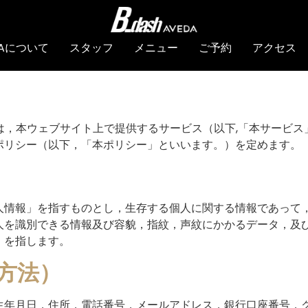
EDAについて
スタッフ
メニュー
ご予約
アクセス
は，本ウェブサイト上で提供するサービス（以下,「本サービ
ポリシー（以下，「本ポリシー」といいます。）を定めます。
人情報」を指すものとし，生存する個人に関する情報であって
人を識別できる情報及び容貌，指紋，声紋にかかるデータ，及
）を指します。
方法）
生年月日，住所，電話番号，メールアドレス，銀行口座番号，