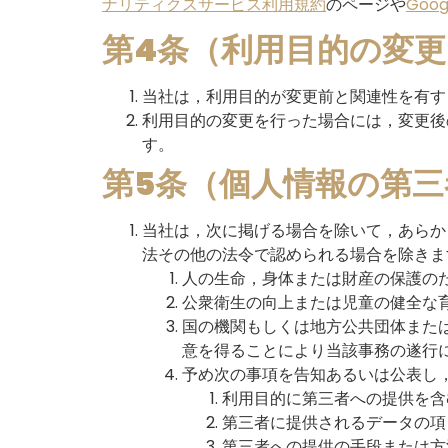
ナリティクスサービス利用規約
のページや
Goo
第4条（利用目的の変更
当社は，利用目的が変更前と関連性を有す
利用目的の変更を行った場合には，変更後
す。
第5条（個人情報の第三
当社は，次に掲げる場合を除いて，あらか
法その他の法令で認められる場合を除きま
人の生命，身体または財産の保護の
公衆衛生の向上または児童の健全な
国の機関もしくは地方公共団体また
意を得ることにより当該事務の遂行
予め次の事項を告知あるいは公表し
利用目的に第三者への提供を含
第三者に提供されるデータの項
第三者への提供の手段または方