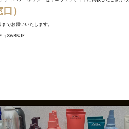
窓口）
口までお願いいたします。
ィS&R棟1F