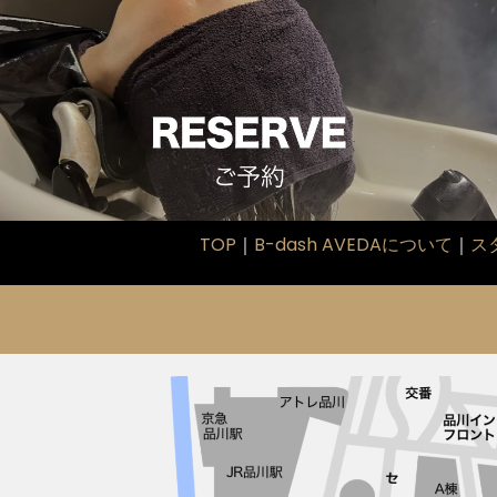
TOP
｜
B-dash AVEDAについて
｜
ス