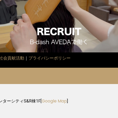
社会貢献活動
｜
プライバシーポリシー
Google Map
ンターシティS&R棟1F[
]