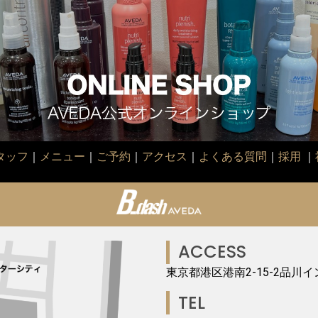
タッフ
｜
メニュー
｜
ご予約
｜
アクセス
｜
よくある質問
｜
採用
｜
ACCESS
東京都港区港南2-15-2品川イ
TEL