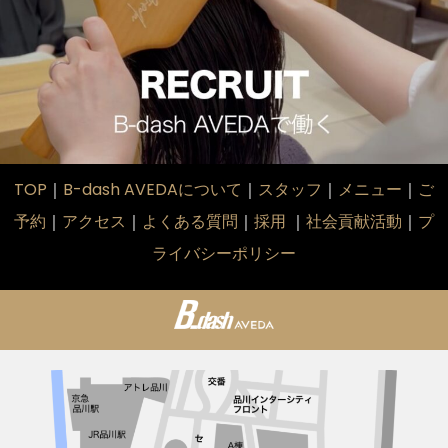
TOP
｜
B-dash AVEDAについて
｜
スタッフ
｜
メニュー
｜
ご
予約
｜
アクセス
｜
よくある質問
｜
採用
｜
社会貢献活動
｜
プ
ライバシーポリシー